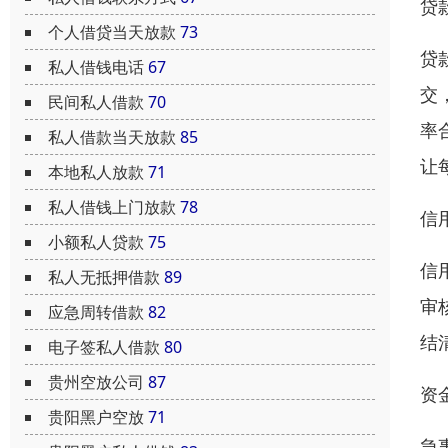
贷
个人借贷当天放款
73
贷
私人借钱电话
67
交
民间私人借款
70
率
私人借款当天放款
85
让
本地私人放款
71
私人借钱上门放款
78
信
小额私人贷款
75
信
私人无抵押借款
89
审
应急周转借款
82
结
电子签私人借款
80
贵州空放公司
87
资
贵阳黑户空放
71
急