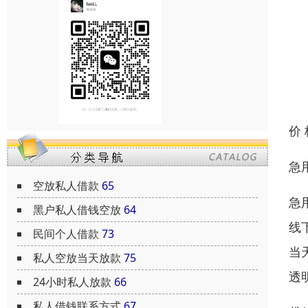
价
急
空放私人借款
65
急
黑户私人借钱空放
64
线
民间个人借款
73
当
私人空放当天放款
75
透
24小时私人放款
66
私人借钱联系方式
67