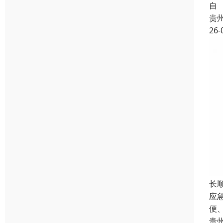
自
贵
26-
长
应
便
贵