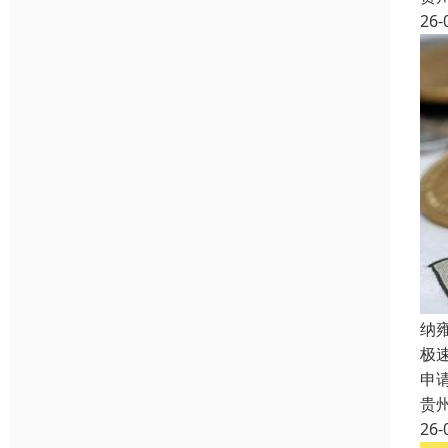
26-
纳
极
申
贵
26-