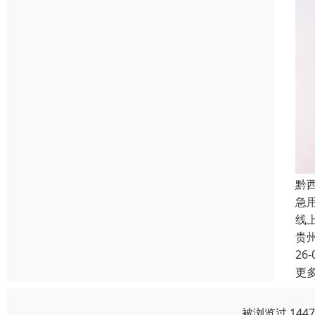
黔
急
线
贵
26-
更
被浏览过 144