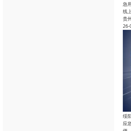
急
线
贵
26-
绥
应
便