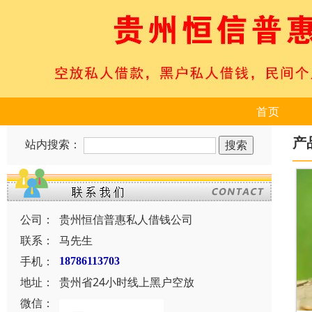
首页
产
站内搜索：
公司：
贵州恒信普惠私人借钱公司
联系：
马先生
手机：
18786113703
地址：
贵州省24小时线上黑户空放
微信：