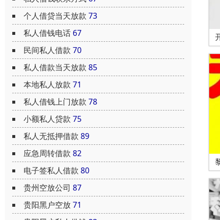
个人借贷当天放款
73
私人借钱电话
67
民间私人借款
70
私人借款当天放款
85
本地私人放款
71
私人借钱上门放款
78
小额私人贷款
75
私人无抵押借款
89
应急周转借款
82
电子签私人借款
80
贵州空放公司
87
贵阳黑户空放
71