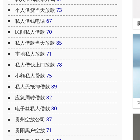
个人借贷当天放款
73
私人借钱电话
67
民间私人借款
70
私人借款当天放款
85
本地私人放款
71
私人借钱上门放款
78
小额私人贷款
75
私人无抵押借款
89
应急周转借款
82
电子签私人借款
80
贵州空放公司
87
贵阳黑户空放
71