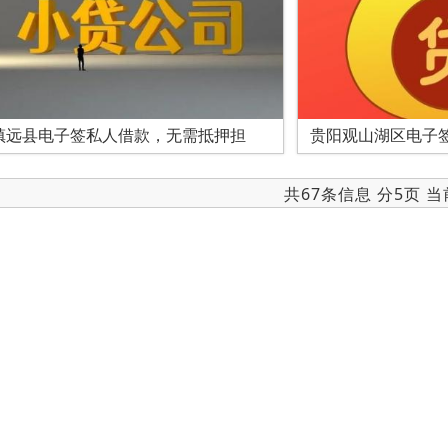
镇远县电子签私人借款，无需抵押担
贵阳观山湖区电子
共67条信息 分5页 