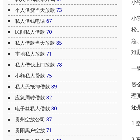
小
个人借贷当天放款
73
小
私人借钱电话
67
松
民间私人借款
70
急
私人借款当天放款
85
难
本地私人放款
71
私人借钱上门放款
78
一
小额私人贷款
75
资
私人无抵押借款
89
理
应急周转借款
82
还
电子签私人借款
80
贵州空放公司
87
1
贵阳黑户空放
71
2