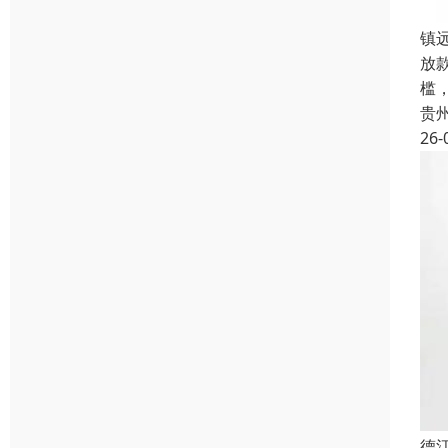
镇
放
槛
贵
26-
德