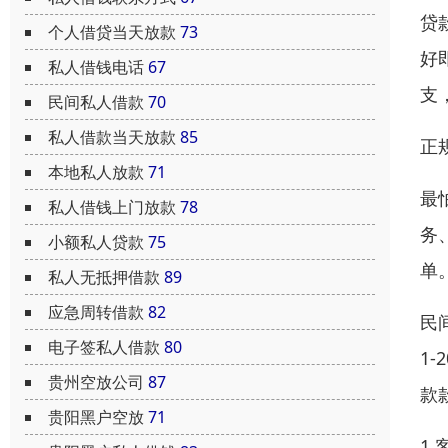
贷
个人借贷当天放款
73
好
私人借钱电话
67
支
民间私人借款
70
私人借款当天放款
85
正
本地私人放款
71
最
私人借钱上门放款
78
务
小额私人贷款
75
单
私人无抵押借款
89
应急周转借款
82
民
电子签私人借款
80
1
贵州空放公司
87
款
贵阳黑户空放
71
1