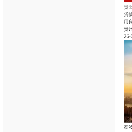
贵
贷
用
贵
26-
荔