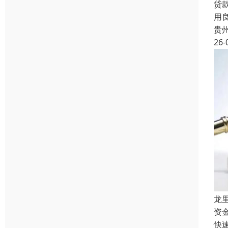
贷
用
贵
26-
龙
资
快