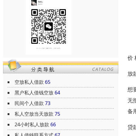
价
放
空放私人借款
65
想
黑户私人借钱空放
64
无
民间个人借款
73
备
私人空放当天放款
75
24小时私人放款
66
贷
私人借钱联系方式
67